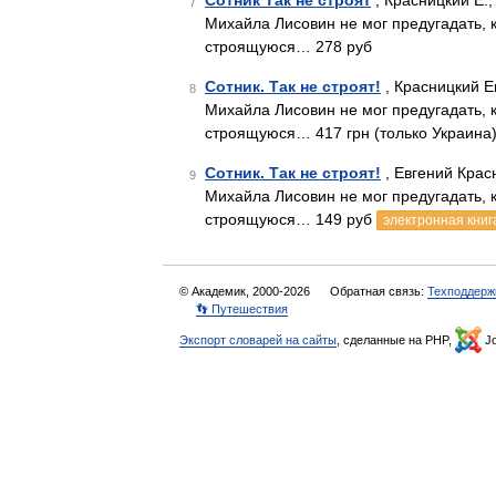
Сотник Так не строят
, Красницкий Е.,
7
Михайла Лисовин не мог предугадать, 
строящуюся… 278 руб
Сотник. Так не строят!
, Красницкий Е
8
Михайла Лисовин не мог предугадать, 
строящуюся… 417 грн (только Украина
Сотник. Так не строят!
, Евгений Крас
9
Михайла Лисовин не мог предугадать, 
строящуюся… 149 руб
электронная книг
© Академик, 2000-2026
Обратная связь:
Техподдерж
👣 Путешествия
Экспорт словарей на сайты
, сделанные на PHP,
Jo