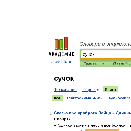
Словари и энциклоп
academic.ru
Толкования
Переводы
сучок
Толкование
Перевод
Книги
все
электронные книги
аудиокниги
Сказка про храброго Зайца – Длинн
1
Сибиряк
«Родился зайчик в лесу и всё боялся. Т