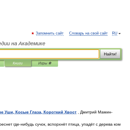
Запомнить сайт
Словарь на свой сайт
RU
едии на Академике
Найти!
Книги
Игры ⚽
ые Уши, Косые Глаза, Короткий Хвост
, Дмитрий Мамин-
реснет где-нибудь сучок, вспорхнёт птица, упадёт с дерева ком