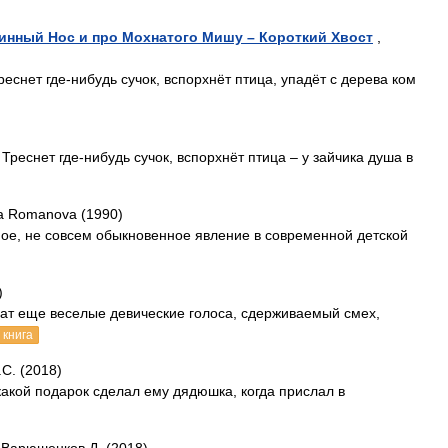
инный Нос и про Мохнатого Мишу – Короткий Хвост
,
реснет где-нибудь сучок, вспорхнёт птица, упадёт с дерева ком
 Треснет где-нибудь сучок, вспорхнёт птица – у зайчика душа в
ia Romanova (1990)
ое, не совсем обыкновенное явление в современной детской
)
учат еще веселые девические голоса, сдерживаемый смех,
 книга
С. (2018)
какой подарок сделал ему дядюшка, когда прислал в