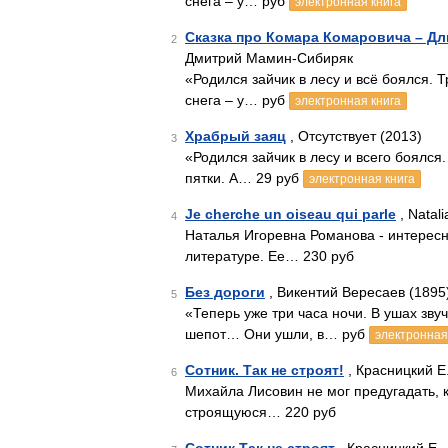
снега – у… руб
электронная книга
Сказка про Комара Комаровича – Дл
2
Дмитрий Мамин-Сибиряк
«Родился зайчик в лесу и всё боялся. Т
снега – у… руб
электронная книга
Храбрый заяц
, Отсутствует (2013)
3
«Родился зайчик в лесу и всего боялся.
пятки. А… 29 руб
электронная книга
Je cherche un oiseau qui parle
, Natal
4
Наталья Игоревна Романова - интересн
литературе. Ее… 230 руб
Без дороги
, Викентий Вересаев (1895
5
«Теперь уже три часа ночи. В ушах зв
шепот… Они ушли, в… руб
электронная
Сотник. Так не строят!
, Красницкий Е.
6
Михайла Лисовин не мог предугадать, 
строящуюся… 220 руб